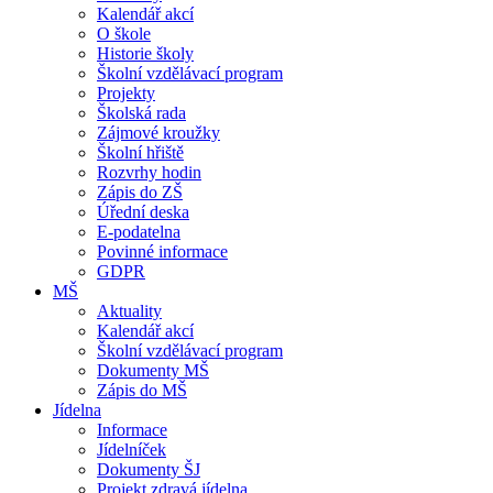
Kalendář akcí
O škole
Historie školy
Školní vzdělávací program
Projekty
Školská rada
Zájmové kroužky
Školní hřiště
Rozvrhy hodin
Zápis do ZŠ
Úřední deska
E-podatelna
Povinné informace
GDPR
MŠ
Aktuality
Kalendář akcí
Školní vzdělávací program
Dokumenty MŠ
Zápis do MŠ
Jídelna
Informace
Jídelníček
Dokumenty ŠJ
Projekt zdravá jídelna