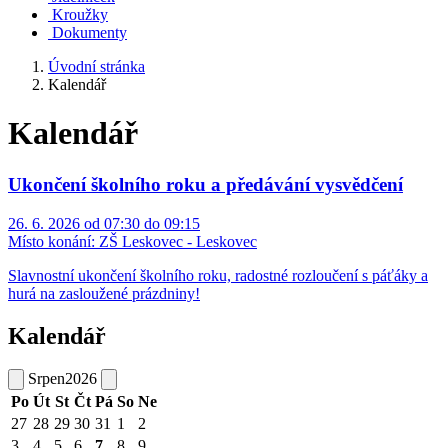
Kroužky
Dokumenty
Úvodní stránka
Kalendář
Kalendář
Ukončení školního roku a předávání vysvědčení
26. 6. 2026 od 07:30 do 09:15
Místo konání:
ZŠ Leskovec - Leskovec
Slavnostní ukončení školního roku, radostné rozloučení s páťáky a
hurá na zasloužené prázdniny!
Kalendář
Srpen
2026
Po
Út
St
Čt
Pá
So
Ne
27
28
29
30
31
1
2
3
4
5
6
7
8
9