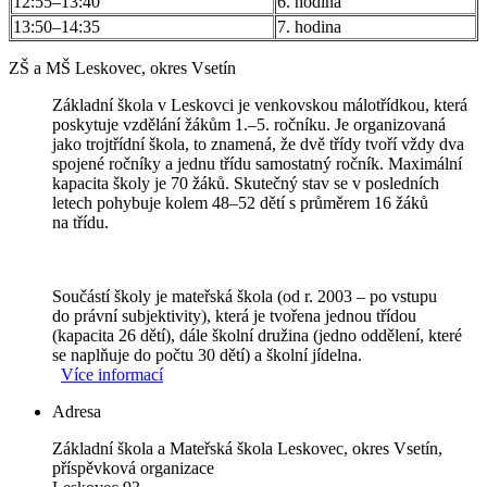
12:55–13:40
6. hodina
13:50–14:35
7. hodina
ZŠ a MŠ Leskovec, okres Vsetín
Základní škola v Leskovci je venkovskou málotřídkou, která
poskytuje vzdělání žákům 1.–5. ročníku. Je organizovaná
jako trojtřídní škola, to znamená, že dvě třídy tvoří vždy dva
spojené ročníky a jednu třídu samostatný ročník. Maximální
kapacita školy je 70 žáků. Skutečný stav se v posledních
letech pohybuje kolem 48–52 dětí s průměrem 16 žáků
na třídu.
Součástí školy je mateřská škola (od r. 2003 – po vstupu
do právní subjektivity), která je tvořena jednou třídou
(kapacita 26 dětí), dále školní družina (jedno oddělení, které
se naplňuje do počtu 30 dětí) a školní jídelna.
Více informací
Adresa
Základní škola a Mateřská škola Leskovec, okres Vsetín,
příspěvková organizace