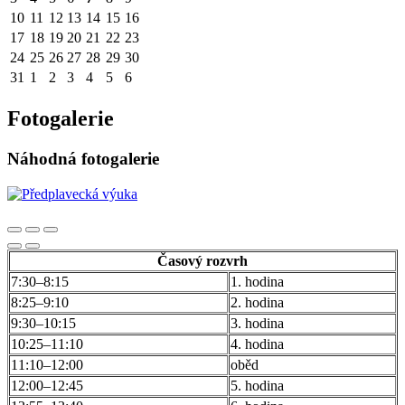
10
11
12
13
14
15
16
17
18
19
20
21
22
23
24
25
26
27
28
29
30
31
1
2
3
4
5
6
Fotogalerie
Náhodná fotogalerie
Časový rozvrh
7:30–8:15
1. hodina
8:25–9:10
2. hodina
9:30–10:15
3. hodina
10:25–11:10
4. hodina
11:10–12:00
oběd
12:00–12:45
5. hodina