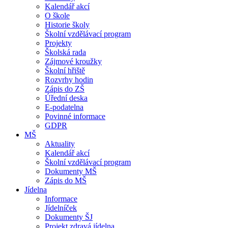
Kalendář akcí
O škole
Historie školy
Školní vzdělávací program
Projekty
Školská rada
Zájmové kroužky
Školní hřiště
Rozvrhy hodin
Zápis do ZŠ
Úřední deska
E-podatelna
Povinné informace
GDPR
MŠ
Aktuality
Kalendář akcí
Školní vzdělávací program
Dokumenty MŠ
Zápis do MŠ
Jídelna
Informace
Jídelníček
Dokumenty ŠJ
Projekt zdravá jídelna