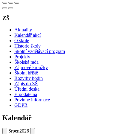
ZŠ
Aktuality
Kalendář akcí
O škole
Historie školy
Školní vzdělávací program
Projekty
Školská rada
Zájmové kroužky
Školní hřiště
Rozvrhy hodin
Zápis do ZŠ
Úřední deska
E-podatelna
Povinné informace
GDPR
Kalendář
Srpen
2026