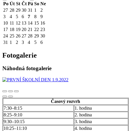
Po
Út
St
Čt
Pá
So
Ne
27
28
29
30
31
1
2
3
4
5
6
7
8
9
10
11
12
13
14
15
16
17
18
19
20
21
22
23
24
25
26
27
28
29
30
31
1
2
3
4
5
6
Fotogalerie
Náhodná fotogalerie
Časový rozvrh
7:30–8:15
1. hodina
8:25–9:10
2. hodina
9:30–10:15
3. hodina
10:25–11:10
4. hodina