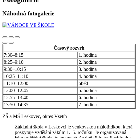
Náhodná fotogalerie
Časový rozvrh
7:30–8:15
1. hodina
8:25–9:10
2. hodina
9:30–10:15
3. hodina
10:25–11:10
4. hodina
11:10–12:00
oběd
12:00–12:45
5. hodina
12:55–13:40
6. hodina
13:50–14:35
7. hodina
ZŠ a MŠ Leskovec, okres Vsetín
Základní škola v Leskovci je venkovskou málotřídkou, která
poskytuje vzdělání žákům 1.–5. ročníku. Je organizovaná
jako trojtřídní škola, to znamená, že dvě třídy tvoří vždy dva