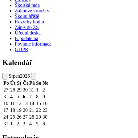
Školská rada
Zájmové kroužky
Školní hřiště
Rozvrhy hodin
Zápis do ZŠ
Úřední deska
E-podatelna
Povinné informace
GDPR
Kalendář
Srpen
2026
Po
Út
St
Čt
Pá
So
Ne
27
28
29
30
31
1
2
3
4
5
6
7
8
9
10
11
12
13
14
15
16
17
18
19
20
21
22
23
24
25
26
27
28
29
30
31
1
2
3
4
5
6
Fotogalerie