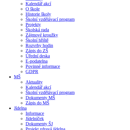
Kalendář akcí
O škole
Historie školy
Školní vzdělávací program
Projekty
Školská rada
Zájmové kroužky
Školní hřiště
Rozvrhy hodin
Zápis do ZŠ
Úřední deska
E-podatelna
Povinné informace
GDPR
MŠ
Aktuality
Kalendář akcí
Školní vzdělávací program
Dokumenty MŠ
Zápis do MŠ
Jídelna
Informace
Jídelníček
Dokumenty ŠJ
Projekt zdravá jídelna