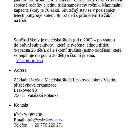
spojené ročníky a jednu třídu samostatný ročník. Maximální
kapacita školy je 70 žáků. Skutečný stav se v posledních
letech pohybuje kolem 48–52 dětí s průměrem 16 žáků
na třídu.
Součástí školy je mateřská škola (od r. 2003 – po vstupu
do právní subjektivity), která je tvořena jednou třídou
(kapacita 26 dětí), dále školní družina (jedno oddělení, které
se naplňuje do počtu 30 dětí) a školní jídelna.
Více informací
Adresa
Základní škola a Mateřská škola Leskovec, okres Vsetín,
příspěvková organizace
Leskovec 93
756 11 Valašská Polanka
Kontakt
IČO: 70983798
Email:
info@zsleskovec.cz
Telefon: +420 776 220 271