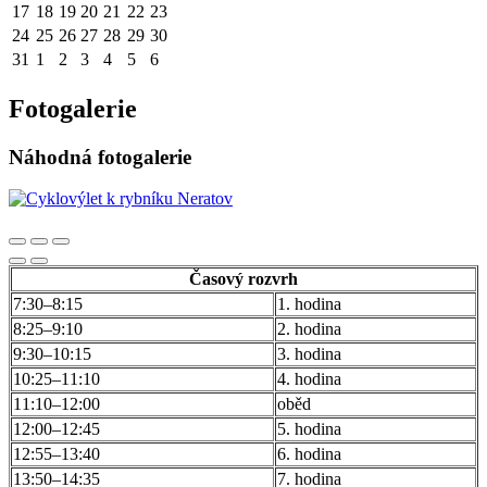
17
18
19
20
21
22
23
24
25
26
27
28
29
30
31
1
2
3
4
5
6
Fotogalerie
Náhodná fotogalerie
Časový rozvrh
7:30–8:15
1. hodina
8:25–9:10
2. hodina
9:30–10:15
3. hodina
10:25–11:10
4. hodina
11:10–12:00
oběd
12:00–12:45
5. hodina
12:55–13:40
6. hodina
13:50–14:35
7. hodina