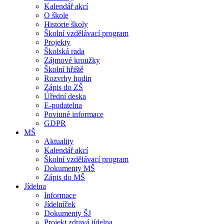
Kalendář akcí
O škole
Historie školy
Školní vzdělávací program
Projekty
Školská rada
Zájmové kroužky
Školní hřiště
Rozvrhy hodin
Zápis do ZŠ
Úřední deska
E-podatelna
Povinné informace
GDPR
MŠ
Aktuality
Kalendář akcí
Školní vzdělávací program
Dokumenty MŠ
Zápis do MŠ
Jídelna
Informace
Jídelníček
Dokumenty ŠJ
Projekt zdravá jídelna