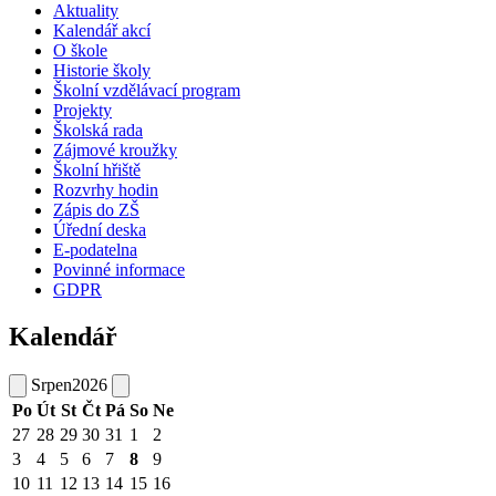
Aktuality
Kalendář akcí
O škole
Historie školy
Školní vzdělávací program
Projekty
Školská rada
Zájmové kroužky
Školní hřiště
Rozvrhy hodin
Zápis do ZŠ
Úřední deska
E-podatelna
Povinné informace
GDPR
Kalendář
Srpen
2026
Po
Út
St
Čt
Pá
So
Ne
27
28
29
30
31
1
2
3
4
5
6
7
8
9
10
11
12
13
14
15
16