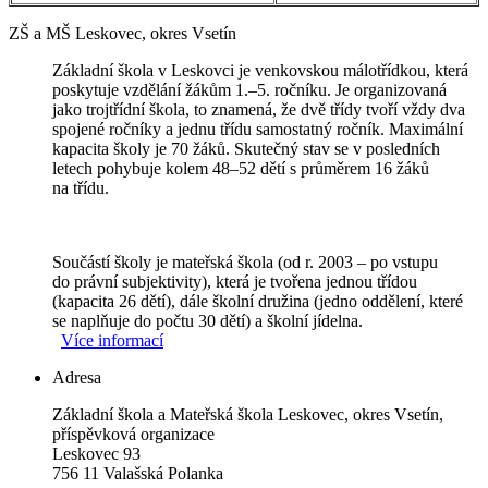
ZŠ a MŠ Leskovec, okres Vsetín
Základní škola v Leskovci je venkovskou málotřídkou, která
poskytuje vzdělání žákům 1.–5. ročníku. Je organizovaná
jako trojtřídní škola, to znamená, že dvě třídy tvoří vždy dva
spojené ročníky a jednu třídu samostatný ročník. Maximální
kapacita školy je 70 žáků. Skutečný stav se v posledních
letech pohybuje kolem 48–52 dětí s průměrem 16 žáků
na třídu.
Součástí školy je mateřská škola (od r. 2003 – po vstupu
do právní subjektivity), která je tvořena jednou třídou
(kapacita 26 dětí), dále školní družina (jedno oddělení, které
se naplňuje do počtu 30 dětí) a školní jídelna.
Více informací
Adresa
Základní škola a Mateřská škola Leskovec, okres Vsetín,
příspěvková organizace
Leskovec 93
756 11 Valašská Polanka