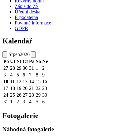
Rozvrhy hodin
Zápis do ZŠ
Úřední deska
E-podatelna
Povinné informace
GDPR
Kalendář
Srpen
2026
Po
Út
St
Čt
Pá
So
Ne
27
28
29
30
31
1
2
3
4
5
6
7
8
9
10
11
12
13
14
15
16
17
18
19
20
21
22
23
24
25
26
27
28
29
30
31
1
2
3
4
5
6
Fotogalerie
Náhodná fotogalerie