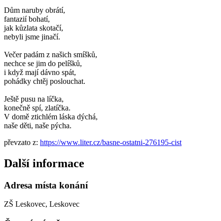
Dům naruby obrátí,
fantazií bohatí,
jak kůzlata skotačí,
nebyli jsme jinačí.
Večer padám z našich smíšků,
nechce se jim do pelíšků,
i když mají dávno spát,
pohádky chtěj poslouchat.
Ještě pusu na líčka,
konečně spí, zlatíčka.
V domě ztichlém láska dýchá,
naše děti, naše pýcha.
převzato z:
https://www.liter.cz/basne-ostatni-276195-cist
Další informace
Adresa místa konání
ZŠ Leskovec, Leskovec