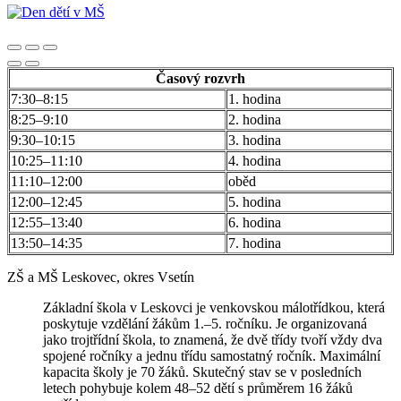
Časový rozvrh
7:30–8:15
1. hodina
8:25–9:10
2. hodina
9:30–10:15
3. hodina
10:25–11:10
4. hodina
11:10–12:00
oběd
12:00–12:45
5. hodina
12:55–13:40
6. hodina
13:50–14:35
7. hodina
ZŠ a MŠ Leskovec, okres Vsetín
Základní škola v Leskovci je venkovskou málotřídkou, která
poskytuje vzdělání žákům 1.–5. ročníku. Je organizovaná
jako trojtřídní škola, to znamená, že dvě třídy tvoří vždy dva
spojené ročníky a jednu třídu samostatný ročník. Maximální
kapacita školy je 70 žáků. Skutečný stav se v posledních
letech pohybuje kolem 48–52 dětí s průměrem 16 žáků