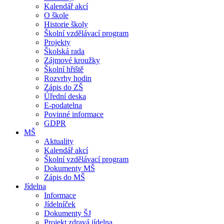
Kalendář akcí
O škole
Historie školy
Školní vzdělávací program
Projekty
Školská rada
Zájmové kroužky
Školní hřiště
Rozvrhy hodin
Zápis do ZŠ
Úřední deska
E-podatelna
Povinné informace
GDPR
MŠ
Aktuality
Kalendář akcí
Školní vzdělávací program
Dokumenty MŠ
Zápis do MŠ
Jídelna
Informace
Jídelníček
Dokumenty ŠJ
Projekt zdravá jídelna