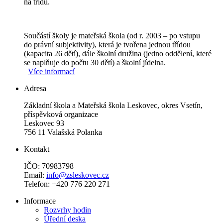
na třídu.
Součástí školy je mateřská škola (od r. 2003 – po vstupu
do právní subjektivity), která je tvořena jednou třídou
(kapacita 26 dětí), dále školní družina (jedno oddělení, které
se naplňuje do počtu 30 dětí) a školní jídelna.
Více informací
Adresa
Základní škola a Mateřská škola Leskovec, okres Vsetín,
příspěvková organizace
Leskovec 93
756 11 Valašská Polanka
Kontakt
IČO: 70983798
Email:
info@zsleskovec.cz
Telefon: +420 776 220 271
Informace
Rozvrhy hodin
Úřední deska