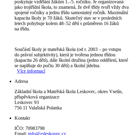
poskytuje vzdělání žákům 1.–5. ročníku. Je organizovaná
jako trojtřídní škola, to znamená, že dvě třídy tvoří vždy dva
spojené ročníky a jednu třídu samostatný ročník. Maximální
kapacita školy je 70 žáků. Skutečný stav se v posledních
letech pohybuje kolem 48–52 dětí s průměrem 16 žáků
na třídu.
Součástí školy je mateřská škola (od r. 2003 – po vstupu
do právní subjektivity), která je tvořena jednou třídou
(kapacita 26 dětí), dále školní družina (jedno oddělení, které
se naplňuje do počtu 30 dětí) a školní jídelna.
Více informací
Adresa
Základní škola a Mateřská škola Leskovec, okres Vsetín,
příspěvková organizace
Leskovec 93
756 11 Valašská Polanka
Kontakt
IČO: 70983798
Email:
info@zsleskovec.cz