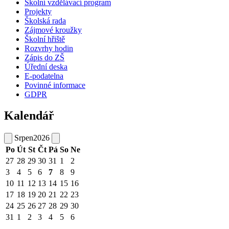
Školní vzdělávací program
Projekty
Školská rada
Zájmové kroužky
Školní hřiště
Rozvrhy hodin
Zápis do ZŠ
Úřední deska
E-podatelna
Povinné informace
GDPR
Kalendář
Srpen
2026
Po
Út
St
Čt
Pá
So
Ne
27
28
29
30
31
1
2
3
4
5
6
7
8
9
10
11
12
13
14
15
16
17
18
19
20
21
22
23
24
25
26
27
28
29
30
31
1
2
3
4
5
6