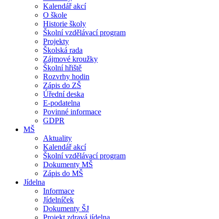
Kalendář akcí
O škole
Historie školy
Školní vzdělávací program
Projekty
Školská rada
Zájmové kroužky
Školní hřiště
Rozvrhy hodin
Zápis do ZŠ
Úřední deska
E-podatelna
Povinné informace
GDPR
MŠ
Aktuality
Kalendář akcí
Školní vzdělávací program
Dokumenty MŠ
Zápis do MŠ
Jídelna
Informace
Jídelníček
Dokumenty ŠJ
Projekt zdravá jídelna