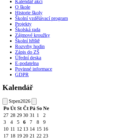
Kalendář akcí
O škole
Historie školy
Školní vzdělávací program
Projekty
Školská rada
Zájmové kroužky
Školní hřiště
Rozvrhy hodin
Zápis do ZŠ
Úřední deska
E-podatelna
Povinné informace
GDPR
Kalendář
Srpen
2026
Po
Út
St
Čt
Pá
So
Ne
27
28
29
30
31
1
2
3
4
5
6
7
8
9
10
11
12
13
14
15
16
17
18
19
20
21
22
23