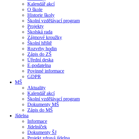
Kalendář akcí
O škole
Historie školy
Školní vzdělávací program
Projekty
Školská rada
Zájmové kroužky
Školní hřiště
Rozvrhy hodin
Zápis do ZŠ
Úřední deska
E-podatelna
Povinné informace
GDPR
MŠ
Aktuality
Kalendář akcí
Školní vzdělávací program
Dokumenty MŠ
Zápis do MŠ
Jídelna
Informace
Jídelníček
Dokumenty ŠJ
Projekt zdravá jídelna