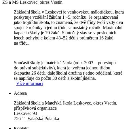
ZŠ a MŠ Leskovec, okres Vsetín
Základní škola v Leskovci je venkovskou málotřídkou, která
poskytuje vzdělání žákům 1.–5. ročníku. Je organizovaná
jako trojtřídní škola, to znamená, že dvě třídy tvoří vždy dva
spojené ročníky a jednu třídu samostatný ročník. Maximální
kapacita školy je 70 žáků. Skutečný stav se v posledních
letech pohybuje kolem 48–52 dětí s průměrem 16 žáků
na třídu.
Součástí školy je mateřská škola (od r. 2003 – po vstupu
do právní subjektivity), která je tvořena jednou třídou
(kapacita 26 dětí), dále školní družina (jedno oddělení, které
se naplňuje do počtu 30 dětí) a školní jídelna.
Více informací
Adresa
Základní škola a Mateřská škola Leskovec, okres Vsetín,
příspěvková organizace
Leskovec 93
756 11 Valašská Polanka
Kontakt