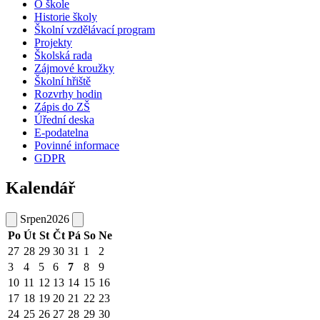
O škole
Historie školy
Školní vzdělávací program
Projekty
Školská rada
Zájmové kroužky
Školní hřiště
Rozvrhy hodin
Zápis do ZŠ
Úřední deska
E-podatelna
Povinné informace
GDPR
Kalendář
Srpen
2026
Po
Út
St
Čt
Pá
So
Ne
27
28
29
30
31
1
2
3
4
5
6
7
8
9
10
11
12
13
14
15
16
17
18
19
20
21
22
23
24
25
26
27
28
29
30