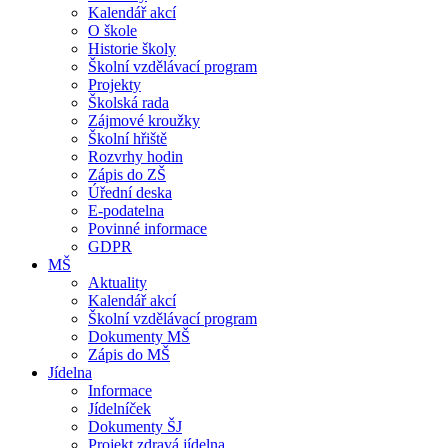
Kalendář akcí
O škole
Historie školy
Školní vzdělávací program
Projekty
Školská rada
Zájmové kroužky
Školní hřiště
Rozvrhy hodin
Zápis do ZŠ
Úřední deska
E-podatelna
Povinné informace
GDPR
MŠ
Aktuality
Kalendář akcí
Školní vzdělávací program
Dokumenty MŠ
Zápis do MŠ
Jídelna
Informace
Jídelníček
Dokumenty ŠJ
Projekt zdravá jídelna