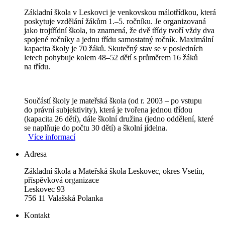
Základní škola v Leskovci je venkovskou málotřídkou, která
poskytuje vzdělání žákům 1.–5. ročníku. Je organizovaná
jako trojtřídní škola, to znamená, že dvě třídy tvoří vždy dva
spojené ročníky a jednu třídu samostatný ročník. Maximální
kapacita školy je 70 žáků. Skutečný stav se v posledních
letech pohybuje kolem 48–52 dětí s průměrem 16 žáků
na třídu.
Součástí školy je mateřská škola (od r. 2003 – po vstupu
do právní subjektivity), která je tvořena jednou třídou
(kapacita 26 dětí), dále školní družina (jedno oddělení, které
se naplňuje do počtu 30 dětí) a školní jídelna.
Více informací
Adresa
Základní škola a Mateřská škola Leskovec, okres Vsetín,
příspěvková organizace
Leskovec 93
756 11 Valašská Polanka
Kontakt