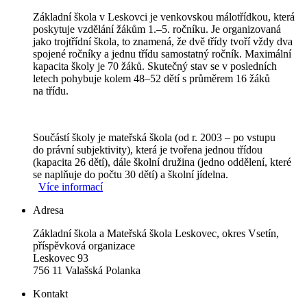
Základní škola v Leskovci je venkovskou málotřídkou, která
poskytuje vzdělání žákům 1.–5. ročníku. Je organizovaná
jako trojtřídní škola, to znamená, že dvě třídy tvoří vždy dva
spojené ročníky a jednu třídu samostatný ročník. Maximální
kapacita školy je 70 žáků. Skutečný stav se v posledních
letech pohybuje kolem 48–52 dětí s průměrem 16 žáků
na třídu.
Součástí školy je mateřská škola (od r. 2003 – po vstupu
do právní subjektivity), která je tvořena jednou třídou
(kapacita 26 dětí), dále školní družina (jedno oddělení, které
se naplňuje do počtu 30 dětí) a školní jídelna.
Více informací
Adresa
Základní škola a Mateřská škola Leskovec, okres Vsetín,
příspěvková organizace
Leskovec 93
756 11 Valašská Polanka
Kontakt