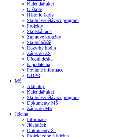
Kalendář akcí
O škole
Historie školy
Školní vzdělávací program
Projekty
Školská rada
Zájmové kroužky
Školní hřiště
Rozvrhy hodin
Zápis do ZŠ
Úřední deska
E-podatelna
Povinné informace
GDPR
MŠ
Aktuality
Kalendář akcí
Školní vzdělávací program
Dokumenty MŠ
Zápis do MŠ
Jídelna
Informace
Jídelníček
Dokumenty ŠJ
Projekt zdravá jídelna