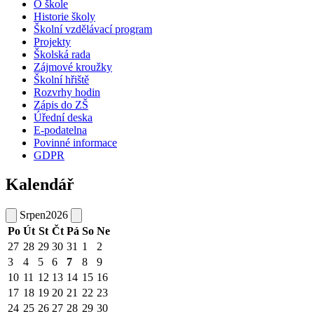
O škole
Historie školy
Školní vzdělávací program
Projekty
Školská rada
Zájmové kroužky
Školní hřiště
Rozvrhy hodin
Zápis do ZŠ
Úřední deska
E-podatelna
Povinné informace
GDPR
Kalendář
Srpen
2026
Po
Út
St
Čt
Pá
So
Ne
27
28
29
30
31
1
2
3
4
5
6
7
8
9
10
11
12
13
14
15
16
17
18
19
20
21
22
23
24
25
26
27
28
29
30