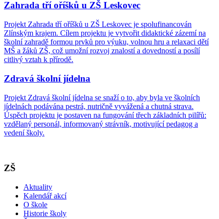
Zahrada tří oříšků u ZŠ Leskovec
Projekt Zahrada tří oříšků u ZŠ Leskovec je spolufinancován
Zlínským krajem. Cílem projektu je vytvořit didaktické zázemí na
školní zahradě formou prvků pro výuku, volnou hru a relaxaci dětí
MŠ a žáků ZŠ, což umožní rozvoj znalostí a dovedností a posílí
citlivý vztah k přírodě.
Zdravá školní jídelna
Projekt Zdravá školní jídelna se snaží o to, aby byla ve školních
jídelnách podávána pestrá, nutričně vyvážená a chutná strava.
Úspěch projektu je postaven na fungování třech základních pilířů:
vzdělaný personál, informovaný strávník, motivující pedagog a
vedení školy.
ZŠ
Aktuality
Kalendář akcí
O škole
Historie školy