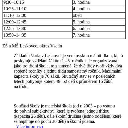
9:30–10:15
3. hodina
10:25–11:10
4. hodina
11:10–12:00
oběd
12:00–12:45
5. hodina
12:55–13:40
6. hodina
13:50–14:35
7. hodina
ZŠ a MŠ Leskovec, okres Vsetín
Základní škola v Leskovci je venkovskou málotřídkou, která
poskytuje vzdělání žákům 1.–5. ročníku. Je organizovaná
jako trojtřídní škola, to znamená, že dvě třídy tvoří vždy dva
spojené ročníky a jednu třídu samostatný ročník. Maximální
kapacita školy je 70 žáků. Skutečný stav se v posledních
letech pohybuje kolem 48–52 dětí s průměrem 16 žáků
na třídu.
Součástí školy je mateřská škola (od r. 2003 – po vstupu
do právní subjektivity), která je tvořena jednou třídou
(kapacita 26 dětí), dále školní družina (jedno oddělení, které
se naplňuje do počtu 30 dětí) a školní jídelna.
Více informací