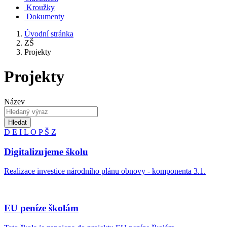
Kroužky
Dokumenty
Úvodní stránka
ZŠ
Projekty
Projekty
Název
Hledat
D
E
I
L
O
P
Š
Z
Digitalizujeme školu
Realizace investice národního plánu obnovy - komponenta 3.1.
EU peníze školám