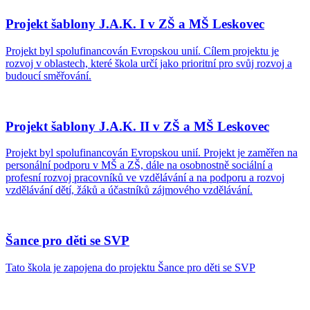
Projekt šablony J.A.K. I v ZŠ a MŠ Leskovec
Projekt byl spolufinancován Evropskou unií. Cílem projektu je
rozvoj v oblastech, které škola určí jako prioritní pro svůj rozvoj a
budoucí směřování.
Projekt šablony J.A.K. II v ZŠ a MŠ Leskovec
Projekt byl spolufinancován Evropskou unií. Projekt je zaměřen na
personální podporu v MŠ a ZŠ, dále na osobnostně sociální a
profesní rozvoj pracovníků ve vzdělávání a na podporu a rozvoj
vzdělávání dětí, žáků a účastníků zájmového vzdělávání.
Šance pro děti se SVP
Tato škola je zapojena do projektu Šance pro děti se SVP