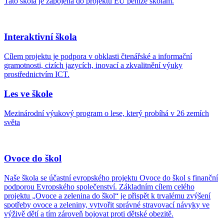
Tato škola je zapojena do projektu EU peníze školám.
Interaktivní škola
Cílem projektu je podpora v obklasti čtenářské a informační
gramotnosti, cizích jazycích, inovací a zkvalitnění výuky
prostřednictvím ICT.
Les ve škole
Mezinárodní výukový program o lese, který probíhá v 26 zemích
světa
Ovoce do škol
Naše škola se účastní evropského projektu Ovoce do škol s finanční
podporou Evropského společenství. Základním cílem celého
projektu „Ovoce a zelenina do škol“ je přispět k trvalému zvýšení
spotřeby ovoce a zeleniny, vytvořit správné stravovací návyky ve
výživě dětí a tím zároveň bojovat proti dětské obezitě.