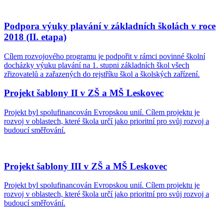
Podpora výuky plavání v základních školách v roce
2018 (II. etapa)
Cílem rozvojového programu je podpořit v rámci povinné školní
docházky výuku plavání na 1. stupni základních škol všech
zřizovatelů a zařazených do rejstříku škol a školských zařízení.
Projekt šablony II v ZŠ a MŠ Leskovec
Projekt byl spolufinancován Evropskou unií. Cílem projektu je
rozvoj v oblastech, které škola určí jako prioritní pro svůj rozvoj a
budoucí směřování.
Projekt šablony III v ZŠ a MŠ Leskovec
Projekt byl spolufinancován Evropskou unií. Cílem projektu je
rozvoj v oblastech, které škola určí jako prioritní pro svůj rozvoj a
budoucí směřování.