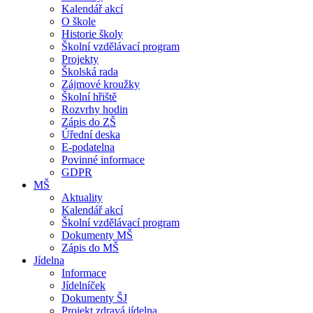
Kalendář akcí
O škole
Historie školy
Školní vzdělávací program
Projekty
Školská rada
Zájmové kroužky
Školní hřiště
Rozvrhy hodin
Zápis do ZŠ
Úřední deska
E-podatelna
Povinné informace
GDPR
MŠ
Aktuality
Kalendář akcí
Školní vzdělávací program
Dokumenty MŠ
Zápis do MŠ
Jídelna
Informace
Jídelníček
Dokumenty ŠJ
Projekt zdravá jídelna