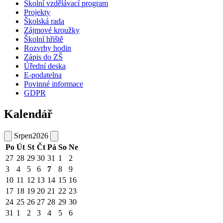
Školní vzdělávací program
Projekty
Školská rada
Zájmové kroužky
Školní hřiště
Rozvrhy hodin
Zápis do ZŠ
Úřední deska
E-podatelna
Povinné informace
GDPR
Kalendář
Srpen
2026
Po
Út
St
Čt
Pá
So
Ne
27
28
29
30
31
1
2
3
4
5
6
7
8
9
10
11
12
13
14
15
16
17
18
19
20
21
22
23
24
25
26
27
28
29
30
31
1
2
3
4
5
6