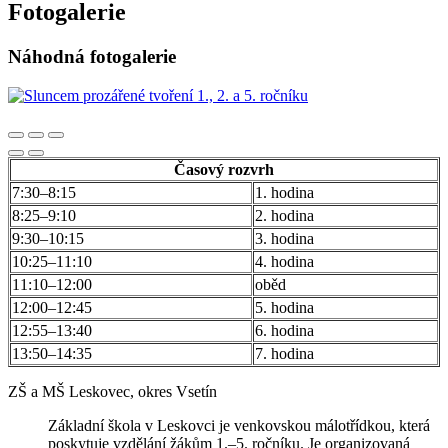
Fotogalerie
Náhodná fotogalerie
Časový rozvrh
7:30–8:15
1. hodina
8:25–9:10
2. hodina
9:30–10:15
3. hodina
10:25–11:10
4. hodina
11:10–12:00
oběd
12:00–12:45
5. hodina
12:55–13:40
6. hodina
13:50–14:35
7. hodina
ZŠ a MŠ Leskovec, okres Vsetín
Základní škola v Leskovci je venkovskou málotřídkou, která
poskytuje vzdělání žákům 1.–5. ročníku. Je organizovaná