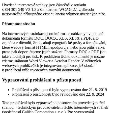
Uvedené internetové stránky jsou částečně v souladu
s EN 301 549 V2 1.2 a standardem
WCAG
2.1 z důvodu
nedostatečně přístupného obsahu anebo výjimek uvedených níže.
Přístupnost obsahu
Na internetových stránkách jsou informace nabízeny i v podobě
dokumentů formátu DOC, DOCX, XLS, XLSX a PDF, a to
zejména z důvodů, že obsahují typografické prvky a formátování,
které webový formát HTML nepodporuje, nebo jsou příliš velké,
proto pak doporučujeme jejich stažení. Formáty DOC a PDF jsou
také vhodnější pro tisk. K prohlížení těchto dokumentů je možné
zdarma stáhnout Word Viewer a Acrobat Reader. V některých
webových prohlížečích je integrována aplikace, jež slouží
k prohlížení výše uvedených formátů dokumentů.
Vypracování prohlášení o přístupnosti
Prohlášení o přístupnosti bylo vypracováno dne 21. 8. 2019
Prohlášení o přístupnosti bylo revidováno dne 22. 9. 2024
Toto prohlášení bylo vypracováno posouzením provedeným třetí
stranou – technickým provozovatelem těchto internetových stránek
(společností Galileo Corporation s. r. o.). Pro vypracování