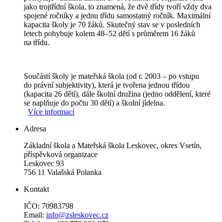
jako trojtřídní škola, to znamená, že dvě třídy tvoří vždy dva
spojené ročníky a jednu třídu samostatný ročník. Maximální
kapacita školy je 70 žáků. Skutečný stav se v posledních
letech pohybuje kolem 48–52 dětí s průměrem 16 žáků
na třídu.
Součástí školy je mateřská škola (od r. 2003 – po vstupu
do právní subjektivity), která je tvořena jednou třídou
(kapacita 26 dětí), dále školní družina (jedno oddělení, které
se naplňuje do počtu 30 dětí) a školní jídelna.
Více informací
Adresa
Základní škola a Mateřská škola Leskovec, okres Vsetín,
příspěvková organizace
Leskovec 93
756 11 Valašská Polanka
Kontakt
IČO: 70983798
Email:
info@zsleskovec.cz