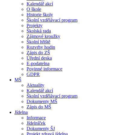
Kalendář akcí
O škole
Historie školy
Školní vzdělávací program
Projekty
Školská rada
Zájmové kroužky
Školní hřiště
Rozvrhy hodin
Zápis do ZŠ
Úřední deska
E-podatelna
Povinné informace
GDPR
MŠ
Aktuality
Kalendář akcí
Školní vzdělávací program
Dokumenty MŠ
Zápis do MŠ
Jídelna
Informace
Jídelníček
Dokumenty ŠJ
Projekt zdravá jídelna