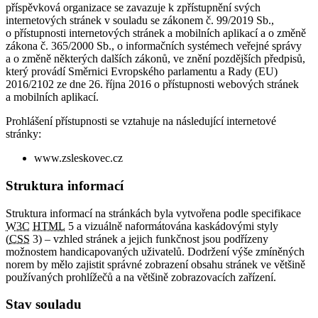
příspěvková organizace se zavazuje k zpřístupnění svých
internetových stránek v souladu se zákonem č. 99/2019 Sb.,
o přístupnosti internetových stránek a mobilních aplikací a o změně
zákona č. 365/2000 Sb., o informačních systémech veřejné správy
a o změně některých dalších zákonů, ve znění pozdějších předpisů,
který provádí Směrnici Evropského parlamentu a Rady (EU)
2016/2102 ze dne 26. října 2016 o přístupnosti webových stránek
a mobilních aplikací.
Prohlášení přístupnosti se vztahuje na následující internetové
stránky:
www.zsleskovec.cz
Struktura informací
Struktura informací na stránkách byla vytvořena podle specifikace
W3C
HTML
5 a vizuálně naformátována kaskádovými styly
(
CSS
3) – vzhled stránek a jejich funkčnost jsou podřízeny
možnostem handicapovaných uživatelů. Dodržení výše zmíněných
norem by mělo zajistit správné zobrazení obsahu stránek ve většině
používaných prohlížečů a na většině zobrazovacích zařízení.
Stav souladu