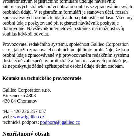
Prostřednictvím registračního formuláře uděluje návštěvník
internetových stránek správci obsahu souhlas se zpracováním svých
osobních údajů. V registračním formuláři je stanoven účel, rozsah
zpracovávaných osobních údajů a doba platnosti souhlasu. Všechny
osobní údaje poskytované při registraci návštěvník poskytuje
dobrovolně. Návštěvník internetových stránek má možnost svůj
souhlas kdykoli odvolat.
Provozovatel redakčního systému, společnost Galileo Corporation
s.r.o., jakožto zpracovatel osobních údajů tímto prohlašuje, že jsou
osobní údaje zpracovávané v jí provozovaném redakčním systému
dostatečně zabezpečeny proti ztrátě a úniku a zároveň prohlašuje,
že neposkytuje žádné zpřístupněné osobní údaje třetím osobám.
Kontakt na technického provozovatele
Galileo Corporation s.r.o.
Březenecká 4808
430 04 Chomutov
tel.: +420 226 257 057
web:
www.igalileo.cz
technická podpora:
podpora@igalileo.cz
Nepřístupný obsah