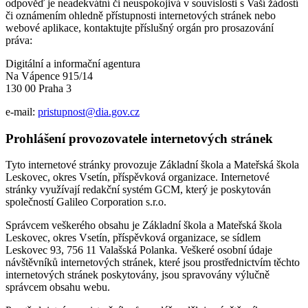
odpověď je neadekvátní či neuspokojivá v souvislosti s Vaší žádostí
či oznámením ohledně přístupnosti internetových stránek nebo
webové aplikace, kontaktujte příslušný orgán pro prosazování
práva:
Digitální a informační agentura
Na Vápence 915/14
130 00 Praha 3
e-mail:
pristupnost@dia.gov.cz
Prohlášení provozovatele internetových stránek
Tyto internetové stránky provozuje Základní škola a Mateřská škola
Leskovec, okres Vsetín, příspěvková organizace. Internetové
stránky využívají redakční systém GCM, který je poskytován
společností Galileo Corporation s.r.o.
Správcem veškerého obsahu je Základní škola a Mateřská škola
Leskovec, okres Vsetín, příspěvková organizace, se sídlem
Leskovec 93, 756 11 Valašská Polanka. Veškeré osobní údaje
návštěvníků internetových stránek, které jsou prostřednictvím těchto
internetových stránek poskytovány, jsou spravovány výlučně
správcem obsahu webu.