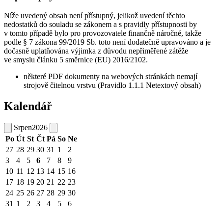
Níže uvedený obsah není přístupný, jelikož uvedení těchto
nedostatků do souladu se zákonem a s pravidly přístupnosti by
v tomto případě bylo pro provozovatele finančně náročné, takže
podle § 7 zákona 99/2019 Sb. toto není dodatečně upravováno a je
dočasně uplatňována výjimka z důvodu nepřiměřené zátěže
ve smyslu článku 5 směrnice (EU) 2016/2102.
některé PDF dokumenty na webových stránkách nemají
strojově čitelnou vrstvu (Pravidlo 1.1.1 Netextový obsah)
Kalendář
Srpen
2026
Po
Út
St
Čt
Pá
So
Ne
27
28
29
30
31
1
2
3
4
5
6
7
8
9
10
11
12
13
14
15
16
17
18
19
20
21
22
23
24
25
26
27
28
29
30
31
1
2
3
4
5
6