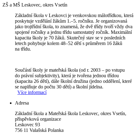
ZŠ a MŠ Leskovec, okres Vsetín
Základní škola v Leskovci je venkovskou málotřídkou, která
poskytuje vzdělání žákům 1.–5. ročníku. Je organizovaná
jako trojtřídní škola, to znamená, že dvě třídy tvoří vždy dva
spojené ročníky a jednu třídu samostatný ročník. Maximální
kapacita školy je 70 žáků. Skutečný stav se v posledních
letech pohybuje kolem 48–52 dětí s průměrem 16 žáků
na třídu.
Součástí školy je mateřská škola (od r. 2003 – po vstupu
do právní subjektivity), která je tvořena jednou třídou
(kapacita 26 dětí), dále školní družina (jedno oddělení, které
se naplňuje do počtu 30 dětí) a školní jídelna.
Více informací
Adresa
Základní škola a Mateřská škola Leskovec, okres Vsetín,
příspěvková organizace
Leskovec 93
756 11 Valašská Polanka