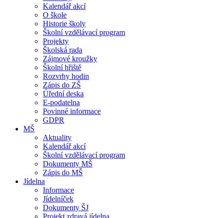
Kalendář akcí
O škole
Historie školy
Školní vzdělávací program
Projekty
Školská rada
Zájmové kroužky
Školní hřiště
Rozvrhy hodin
Zápis do ZŠ
Úřední deska
E-podatelna
Povinné informace
GDPR
MŠ
Aktuality
Kalendář akcí
Školní vzdělávací program
Dokumenty MŠ
Zápis do MŠ
Jídelna
Informace
Jídelníček
Dokumenty ŠJ
Projekt zdravá jídelna