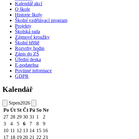
Kalendář akcí
O škole
Historie školy
Školní vzdělávací program
Projekty
Školská rada
Zájmové kroužky
Školní hřiště
Rozvrhy hodin
Zápis do ZŠ
Úřední deska
E-podatelna
Povinné informace
GDPR
Kalendář
Srpen
2026
Po
Út
St
Čt
Pá
So
Ne
27
28
29
30
31
1
2
3
4
5
6
7
8
9
10
11
12
13
14
15
16
17
18
19
20
21
22
23