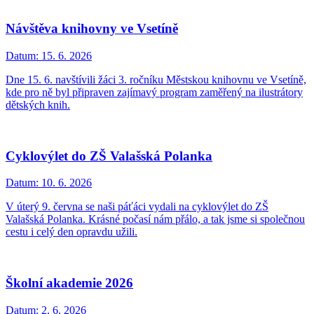
Návštěva knihovny ve Vsetíně
Datum:
15. 6. 2026
Dne 15. 6. navštívili žáci 3. ročníku Městskou knihovnu ve Vsetíně,
kde pro ně byl připraven zajímavý program zaměřený na ilustrátory
dětských knih.
Cyklovýlet do ZŠ Valašská Polanka
Datum:
10. 6. 2026
V úterý 9. června se naši páťáci vydali na cyklovýlet do ZŠ
Valašská Polanka. Krásné počasí nám přálo, a tak jsme si společnou
cestu i celý den opravdu užili.
Školní akademie 2026
Datum:
2. 6. 2026