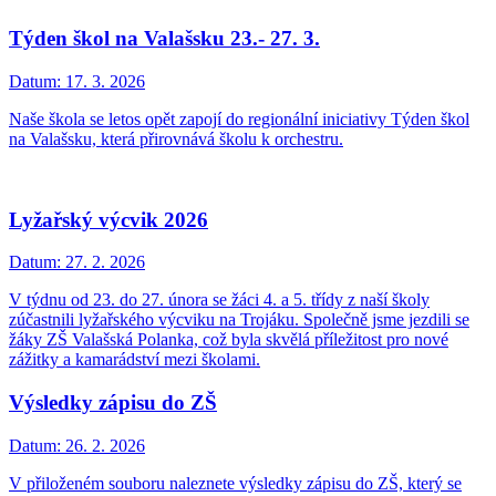
Týden škol na Valašsku 23.- 27. 3.
Datum:
17. 3. 2026
Naše škola se letos opět zapojí do regionální iniciativy Týden škol
na Valašsku, která přirovnává školu k orchestru.
Lyžařský výcvik 2026
Datum:
27. 2. 2026
V týdnu od 23. do 27. února se žáci 4. a 5. třídy z naší školy
zúčastnili lyžařského výcviku na Trojáku. Společně jsme jezdili se
žáky ZŠ Valašská Polanka, což byla skvělá příležitost pro nové
zážitky a kamarádství mezi školami.
Výsledky zápisu do ZŠ
Datum:
26. 2. 2026
V přiloženém souboru naleznete výsledky zápisu do ZŠ, který se