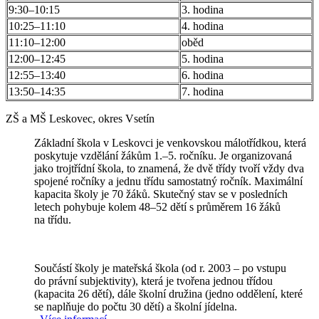
9:30–10:15
3. hodina
10:25–11:10
4. hodina
11:10–12:00
oběd
12:00–12:45
5. hodina
12:55–13:40
6. hodina
13:50–14:35
7. hodina
ZŠ a MŠ Leskovec, okres Vsetín
Základní škola v Leskovci je venkovskou málotřídkou, která
poskytuje vzdělání žákům 1.–5. ročníku. Je organizovaná
jako trojtřídní škola, to znamená, že dvě třídy tvoří vždy dva
spojené ročníky a jednu třídu samostatný ročník. Maximální
kapacita školy je 70 žáků. Skutečný stav se v posledních
letech pohybuje kolem 48–52 dětí s průměrem 16 žáků
na třídu.
Součástí školy je mateřská škola (od r. 2003 – po vstupu
do právní subjektivity), která je tvořena jednou třídou
(kapacita 26 dětí), dále školní družina (jedno oddělení, které
se naplňuje do počtu 30 dětí) a školní jídelna.