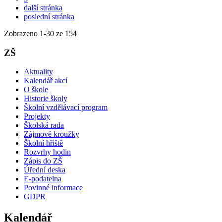
další stránka
poslední stránka
Zobrazeno
1
-
30
ze 154
ZŠ
Aktuality
Kalendář akcí
O škole
Historie školy
Školní vzdělávací program
Projekty
Školská rada
Zájmové kroužky
Školní hřiště
Rozvrhy hodin
Zápis do ZŠ
Úřední deska
E-podatelna
Povinné informace
GDPR
Kalendář