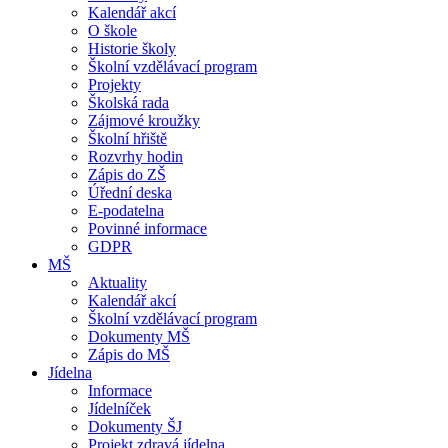
Kalendář akcí
O škole
Historie školy
Školní vzdělávací program
Projekty
Školská rada
Zájmové kroužky
Školní hřiště
Rozvrhy hodin
Zápis do ZŠ
Úřední deska
E-podatelna
Povinné informace
GDPR
MŠ
Aktuality
Kalendář akcí
Školní vzdělávací program
Dokumenty MŠ
Zápis do MŠ
Jídelna
Informace
Jídelníček
Dokumenty ŠJ
Projekt zdravá jídelna