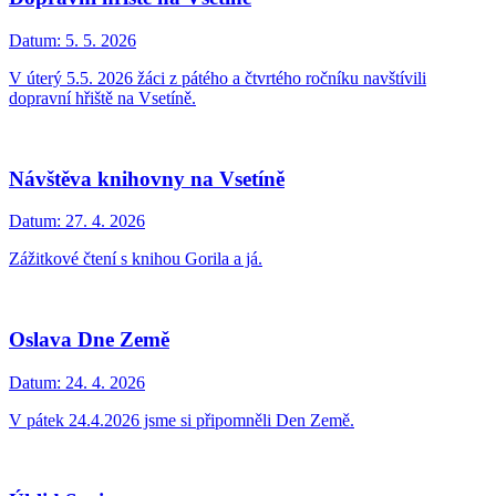
Datum:
5. 5. 2026
V úterý 5.5. 2026 žáci z pátého a čtvrtého ročníku navštívili
dopravní hřiště na Vsetíně.
Návštěva knihovny na Vsetíně
Datum:
27. 4. 2026
Zážitkové čtení s knihou Gorila a já.
Oslava Dne Země
Datum:
24. 4. 2026
V pátek 24.4.2026 jsme si připomněli Den Země.