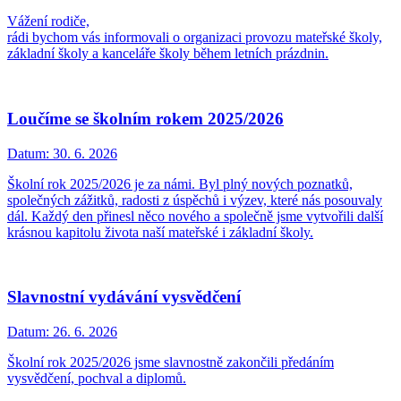
Vážení rodiče,
rádi bychom vás informovali o organizaci provozu mateřské školy,
základní školy a kanceláře školy během letních prázdnin.
Loučíme se školním rokem 2025/2026
Datum:
30. 6. 2026
Školní rok 2025/2026 je za námi. Byl plný nových poznatků,
společných zážitků, radosti z úspěchů i výzev, které nás posouvaly
dál. Každý den přinesl něco nového a společně jsme vytvořili další
krásnou kapitolu života naší mateřské i základní školy.
Slavnostní vydávání vysvědčení
Datum:
26. 6. 2026
Školní rok 2025/2026 jsme slavnostně zakončili předáním
vysvědčení, pochval a diplomů.