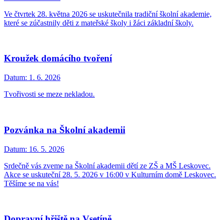
Ve čtvrtek 28. května 2026 se uskutečnila tradiční školní akademie,
které se zúčastnily děti z mateřské školy i žáci základní školy.
Kroužek domácího tvoření
Datum:
1. 6. 2026
Tvořivosti se meze nekladou.
Pozvánka na Školní akademii
Datum:
16. 5. 2026
Srdečně vás zveme na Školní akademii dětí ze ZŠ a MŠ Leskovec.
Akce se uskuteční 28. 5. 2026 v 16:00 v Kulturním domě Leskovec.
Těšíme se na vás!
Dopravní hřiště na Vsetíně