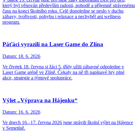
který byl věnován především radosti, pohodě a příjemně strávenému
času na konci školního roku. Celé dopoledne se neslo v duchu
zábavy, tvořivosti, pohybu i relaxace a nechyběl ani wellness
program.
Páťáci vyrazili na Laser Game do Zlína
Datum:
18. 6. 2026
Ve čtvrtek 18. června si žáci 5. třídy užili zábavné odpoledne v
Laser Game aréně ve Zlíně. Čekaly na ně tři napínavé hry plné
akce, strategie a týmové spolupráce.
Výlet „Výprava na Hájenku“
Datum:
16. 6. 2026
Ve dnech 16.–17. června 2026 jsme strávili školní výlet na Hájence
v Semetíně.