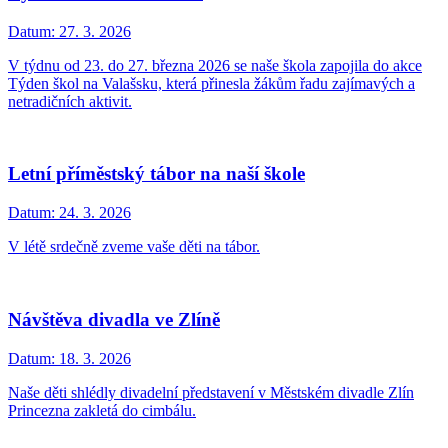
Datum:
27. 3. 2026
V týdnu od 23. do 27. března 2026 se naše škola zapojila do akce
Týden škol na Valašsku, která přinesla žákům řadu zajímavých a
netradičních aktivit.
Letní příměstský tábor na naší škole
Datum:
24. 3. 2026
V létě srdečně zveme vaše děti na tábor.
Návštěva divadla ve Zlíně
Datum:
18. 3. 2026
Naše děti shlédly divadelní představení v Městském divadle Zlín
Princezna zakletá do cimbálu.