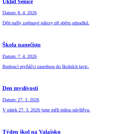
Úklid Senice
Datum:
8. 4. 2026
Děti našly zajímavé nálezy při sběru odpadků.
Škola nanečisto
Datum:
7. 4. 2026
Budoucí prvňáčci zasednou do školních lavic.
Den myslivosti
Datum:
27. 3. 2026
V pátek 27. 3. 2026 jsme měli milou návštěvu.
Týden škol na Valašsku