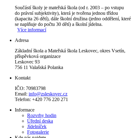
Součástí školy je mateřská škola (od r. 2003 – po vstupu
do právní subjektivity), která je tvořena jednou třídou
(kapacita 26 dětí), dále školní družina (jedno oddělení, které
se naplňuje do počtu 30 dětí) a školní jídelna.
Více informací
Adresa
Základní škola a Mateřská škola Leskovec, okres Vsetín,
příspěvková organizace
Leskovec 93
756 11 Valašská Polanka
Kontakt
IČO: 70983798
Email:
info@zsleskovec.cz
Telefon: +420 776 220 271
Informace
Rozvrhy hodin
Úřední deska
Jídelníček
Fotogalerie
Kde nás najdete