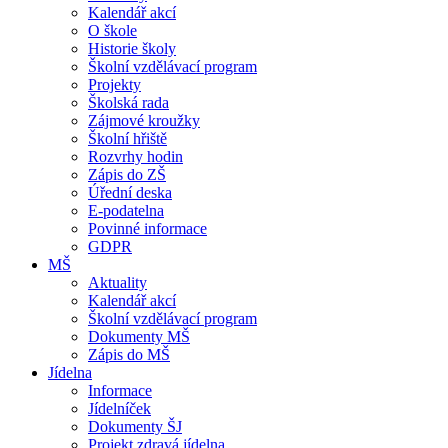
Kalendář akcí
O škole
Historie školy
Školní vzdělávací program
Projekty
Školská rada
Zájmové kroužky
Školní hřiště
Rozvrhy hodin
Zápis do ZŠ
Úřední deska
E-podatelna
Povinné informace
GDPR
MŠ
Aktuality
Kalendář akcí
Školní vzdělávací program
Dokumenty MŠ
Zápis do MŠ
Jídelna
Informace
Jídelníček
Dokumenty ŠJ
Projekt zdravá jídelna