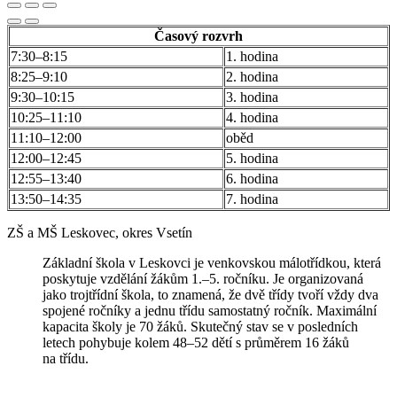
Časový rozvrh
7:30–8:15
1. hodina
8:25–9:10
2. hodina
9:30–10:15
3. hodina
10:25–11:10
4. hodina
11:10–12:00
oběd
12:00–12:45
5. hodina
12:55–13:40
6. hodina
13:50–14:35
7. hodina
ZŠ a MŠ Leskovec, okres Vsetín
Základní škola v Leskovci je venkovskou málotřídkou, která
poskytuje vzdělání žákům 1.–5. ročníku. Je organizovaná
jako trojtřídní škola, to znamená, že dvě třídy tvoří vždy dva
spojené ročníky a jednu třídu samostatný ročník. Maximální
kapacita školy je 70 žáků. Skutečný stav se v posledních
letech pohybuje kolem 48–52 dětí s průměrem 16 žáků
na třídu.