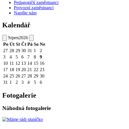
Pedagogičtí zaměstnanci
Provozní zaměstnanci
Napište nám
Kalendář
Srpen
2026
Po
Út
St
Čt
Pá
So
Ne
27
28
29
30
31
1
2
3
4
5
6
7
8
9
10
11
12
13
14
15
16
17
18
19
20
21
22
23
24
25
26
27
28
29
30
31
1
2
3
4
5
6
Fotogalerie
Náhodná fotogalerie