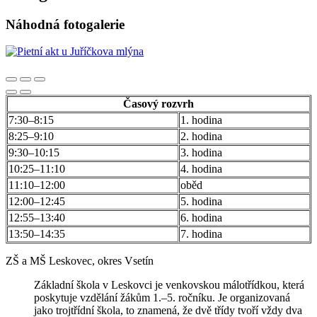
Náhodná fotogalerie
Časový rozvrh
7:30–8:15
1. hodina
8:25–9:10
2. hodina
9:30–10:15
3. hodina
10:25–11:10
4. hodina
11:10–12:00
oběd
12:00–12:45
5. hodina
12:55–13:40
6. hodina
13:50–14:35
7. hodina
ZŠ a MŠ Leskovec, okres Vsetín
Základní škola v Leskovci je venkovskou málotřídkou, která
poskytuje vzdělání žákům 1.–5. ročníku. Je organizovaná
jako trojtřídní škola, to znamená, že dvě třídy tvoří vždy dva