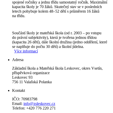
spojené ročníky a jednu třídu samostatný ročník. Maximální
kapacita školy je 70 žáků. Skutečný stav se v posledních
letech pohybuje kolem 48–52 dětí s průměrem 16 žáků
na třídu.
Součástí školy je mateřská škola (od r. 2003 – po vstupu
do právní subjektivity), která je tvořena jednou třídou
(kapacita 26 dětí), dále školní družina (jedno oddělení, které
se naplňuje do počtu 30 dětí) a školní jídelna.
Více informací
Adresa
Základní škola a Mateřská škola Leskovec, okres Vsetín,
příspěvková organizace
Leskovec 93
756 11 Valašská Polanka
Kontakt
IČO: 70983798
Email:
info@zsleskovec.cz
Telefon: +420 776 220 271