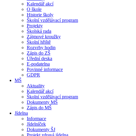
Kalendář akcí
O škole
Historie školy
Školní vzdělávací program
Projekty
Školská rada
Zájmové kroužky
Školní hřiště
Rozvrhy hodin
Zápis do ZŠ
Úřední deska
E-podatelna
Povinné informace
GDPR
MŠ
Aktuality
Kalendář akcí
Školní vzdělávací program
Dokumenty MŠ
Zápis do MŠ
Jídelna
Informace
Jídelníček
Dokumenty ŠJ
Projekt zdravá jídelna