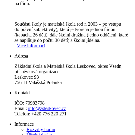
na třídu.
Součástí školy je mateřská škola (od r. 2003 – po vstupu
do právní subjektivity), která je tvořena jednou třídou
(kapacita 26 dětí), dále školní družina (jedno oddělení, které
se naplňuje do počtu 30 dětí) a školní jídelna.
Více informací
Adresa
Základní škola a Mateřská škola Leskovec, okres Vsetín,
příspěvková organizace
Leskovec 93
756 11 Valašská Polanka
Kontakt
IČO: 70983798
Email:
info@zsleskovec.cz
Telefon: +420 776 220 271
Informace
Rozvrhy hodin
Úřední deska