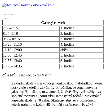
Časový rozvrh
7:30–8:15
1. hodina
8:25–9:10
2. hodina
9:30–10:15
3. hodina
10:25–11:10
4. hodina
11:10–12:00
oběd
12:00–12:45
5. hodina
12:55–13:40
6. hodina
13:50–14:35
7. hodina
ZŠ a MŠ Leskovec, okres Vsetín
Základní škola v Leskovci je venkovskou málotřídkou, která
poskytuje vzdělání žákům 1.–5. ročníku. Je organizovaná
jako trojtřídní škola, to znamená, že dvě třídy tvoří vždy dva
spojené ročníky a jednu třídu samostatný ročník. Maximální
kapacita školy je 70 žáků. Skutečný stav se v posledních
letech pohybuje kolem 48–52 dětí s průměrem 16 žáků