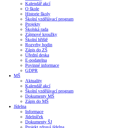
Kalendář akcí
O škole
Historie školy
Školní vzdělávací program
Projekty
Školská rada
Zájmové kroužky
Školní hřiště
Rozvrhy hodin
Zápis do ZŠ
Úřední deska
E-podatelna
Povinné informace
GDPR
MŠ
Aktuality
Kalendář akcí
Školní vzdělávací program
Dokumenty MŠ
Zápis do MŠ
Jídelna
Informace
Jídelníček
Dokumenty ŠJ
Projekt zdravá jídelna