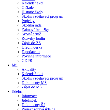
Kalendář akcí
O škole
Historie školy
Školní vzdělávací program
Projekty
Školská rada
Zájmové kroužky
Školní hřiště
Rozvrhy hodin
Zápis do ZŠ
Úřední deska
E-podatelna
Povinné informace
GDPR
MŠ
Aktuality
Kalendář akcí
Školní vzdělávací program
Dokumenty MŠ
Zápis do MŠ
Jídelna
Informace
Jídelníček
Dokumenty ŠJ
Projekt zdravá jídelna