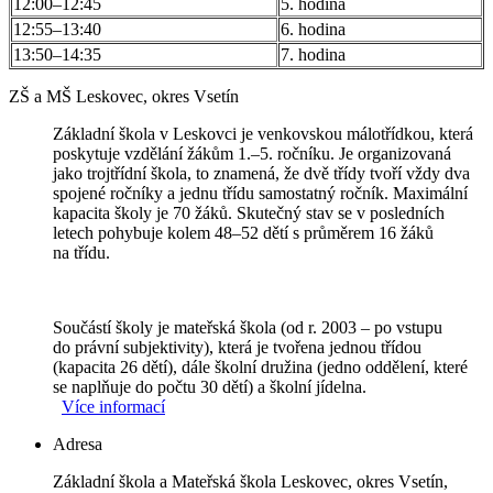
12:00–12:45
5. hodina
12:55–13:40
6. hodina
13:50–14:35
7. hodina
ZŠ a MŠ Leskovec, okres Vsetín
Základní škola v Leskovci je venkovskou málotřídkou, která
poskytuje vzdělání žákům 1.–5. ročníku. Je organizovaná
jako trojtřídní škola, to znamená, že dvě třídy tvoří vždy dva
spojené ročníky a jednu třídu samostatný ročník. Maximální
kapacita školy je 70 žáků. Skutečný stav se v posledních
letech pohybuje kolem 48–52 dětí s průměrem 16 žáků
na třídu.
Součástí školy je mateřská škola (od r. 2003 – po vstupu
do právní subjektivity), která je tvořena jednou třídou
(kapacita 26 dětí), dále školní družina (jedno oddělení, které
se naplňuje do počtu 30 dětí) a školní jídelna.
Více informací
Adresa
Základní škola a Mateřská škola Leskovec, okres Vsetín,