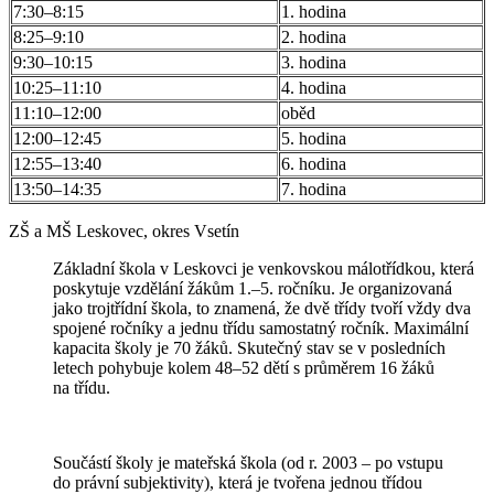
7:30–8:15
1. hodina
8:25–9:10
2. hodina
9:30–10:15
3. hodina
10:25–11:10
4. hodina
11:10–12:00
oběd
12:00–12:45
5. hodina
12:55–13:40
6. hodina
13:50–14:35
7. hodina
ZŠ a MŠ Leskovec, okres Vsetín
Základní škola v Leskovci je venkovskou málotřídkou, která
poskytuje vzdělání žákům 1.–5. ročníku. Je organizovaná
jako trojtřídní škola, to znamená, že dvě třídy tvoří vždy dva
spojené ročníky a jednu třídu samostatný ročník. Maximální
kapacita školy je 70 žáků. Skutečný stav se v posledních
letech pohybuje kolem 48–52 dětí s průměrem 16 žáků
na třídu.
Součástí školy je mateřská škola (od r. 2003 – po vstupu
do právní subjektivity), která je tvořena jednou třídou