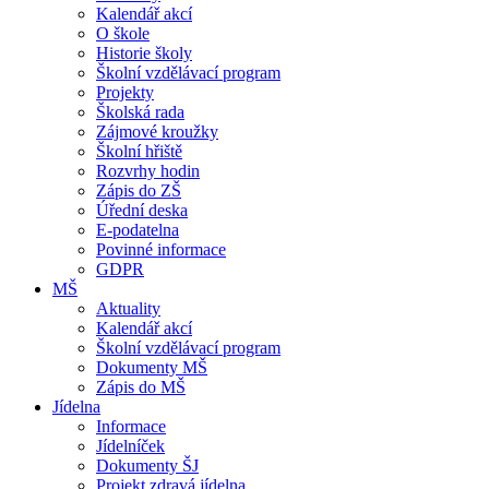
Kalendář akcí
O škole
Historie školy
Školní vzdělávací program
Projekty
Školská rada
Zájmové kroužky
Školní hřiště
Rozvrhy hodin
Zápis do ZŠ
Úřední deska
E-podatelna
Povinné informace
GDPR
MŠ
Aktuality
Kalendář akcí
Školní vzdělávací program
Dokumenty MŠ
Zápis do MŠ
Jídelna
Informace
Jídelníček
Dokumenty ŠJ
Projekt zdravá jídelna