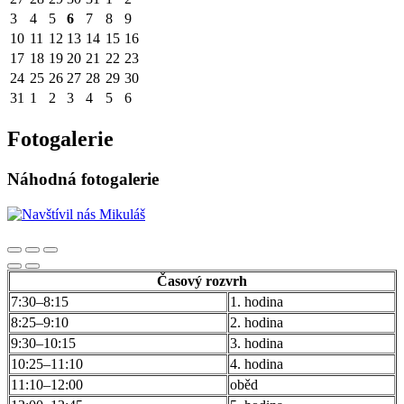
3
4
5
6
7
8
9
10
11
12
13
14
15
16
17
18
19
20
21
22
23
24
25
26
27
28
29
30
31
1
2
3
4
5
6
Fotogalerie
Náhodná fotogalerie
Časový rozvrh
7:30–8:15
1. hodina
8:25–9:10
2. hodina
9:30–10:15
3. hodina
10:25–11:10
4. hodina
11:10–12:00
oběd