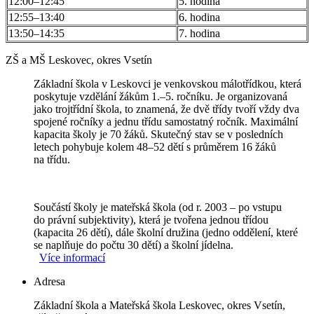
12:00–12:45
5. hodina
12:55–13:40
6. hodina
13:50–14:35
7. hodina
ZŠ a MŠ Leskovec, okres Vsetín
Základní škola v Leskovci je venkovskou málotřídkou, která
poskytuje vzdělání žákům 1.–5. ročníku. Je organizovaná
jako trojtřídní škola, to znamená, že dvě třídy tvoří vždy dva
spojené ročníky a jednu třídu samostatný ročník. Maximální
kapacita školy je 70 žáků. Skutečný stav se v posledních
letech pohybuje kolem 48–52 dětí s průměrem 16 žáků
na třídu.
Součástí školy je mateřská škola (od r. 2003 – po vstupu
do právní subjektivity), která je tvořena jednou třídou
(kapacita 26 dětí), dále školní družina (jedno oddělení, které
se naplňuje do počtu 30 dětí) a školní jídelna.
Více informací
Adresa
Základní škola a Mateřská škola Leskovec, okres Vsetín,