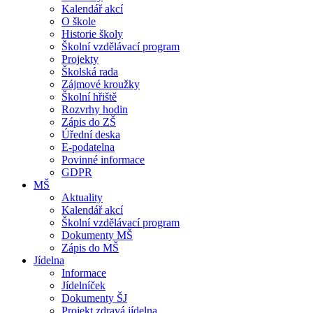
Kalendář akcí
O škole
Historie školy
Školní vzdělávací program
Projekty
Školská rada
Zájmové kroužky
Školní hřiště
Rozvrhy hodin
Zápis do ZŠ
Úřední deska
E-podatelna
Povinné informace
GDPR
MŠ
Aktuality
Kalendář akcí
Školní vzdělávací program
Dokumenty MŠ
Zápis do MŠ
Jídelna
Informace
Jídelníček
Dokumenty ŠJ
Projekt zdravá jídelna