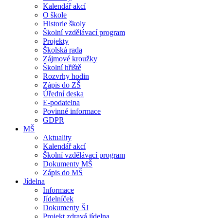
Kalendář akcí
O škole
Historie školy
Školní vzdělávací program
Projekty
Školská rada
Zájmové kroužky
Školní hřiště
Rozvrhy hodin
Zápis do ZŠ
Úřední deska
E-podatelna
Povinné informace
GDPR
MŠ
Aktuality
Kalendář akcí
Školní vzdělávací program
Dokumenty MŠ
Zápis do MŠ
Jídelna
Informace
Jídelníček
Dokumenty ŠJ
Projekt zdravá jídelna