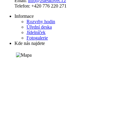
Email:
info@zsleskovec.cz
Telefon: +420 776 220 271
Informace
Rozvrhy hodin
Úřední deska
Jídelníček
Fotogalerie
Kde nás najdete