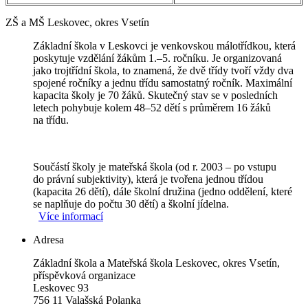
ZŠ a MŠ Leskovec, okres Vsetín
Základní škola v Leskovci je venkovskou málotřídkou, která
poskytuje vzdělání žákům 1.–5. ročníku. Je organizovaná
jako trojtřídní škola, to znamená, že dvě třídy tvoří vždy dva
spojené ročníky a jednu třídu samostatný ročník. Maximální
kapacita školy je 70 žáků. Skutečný stav se v posledních
letech pohybuje kolem 48–52 dětí s průměrem 16 žáků
na třídu.
Součástí školy je mateřská škola (od r. 2003 – po vstupu
do právní subjektivity), která je tvořena jednou třídou
(kapacita 26 dětí), dále školní družina (jedno oddělení, které
se naplňuje do počtu 30 dětí) a školní jídelna.
Více informací
Adresa
Základní škola a Mateřská škola Leskovec, okres Vsetín,
příspěvková organizace
Leskovec 93
756 11 Valašská Polanka