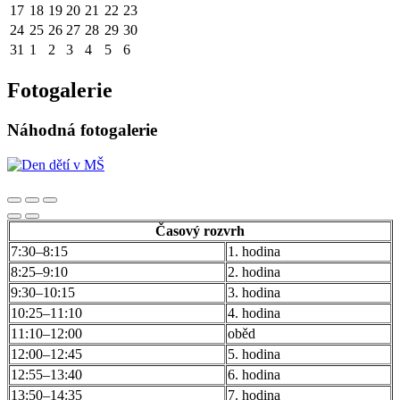
17
18
19
20
21
22
23
24
25
26
27
28
29
30
31
1
2
3
4
5
6
Fotogalerie
Náhodná fotogalerie
Časový rozvrh
7:30–8:15
1. hodina
8:25–9:10
2. hodina
9:30–10:15
3. hodina
10:25–11:10
4. hodina
11:10–12:00
oběd
12:00–12:45
5. hodina
12:55–13:40
6. hodina
13:50–14:35
7. hodina