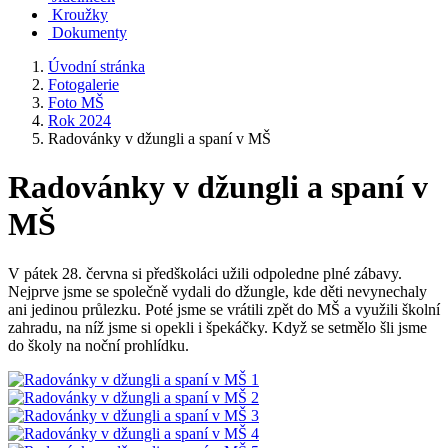
Kroužky
Dokumenty
Úvodní stránka
Fotogalerie
Foto MŠ
Rok 2024
Radovánky v džungli a spaní v MŠ
Radovánky v džungli a spaní v
MŠ
V pátek 28. června si předškoláci užili odpoledne plné zábavy.
Nejprve jsme se společně vydali do džungle, kde děti nevynechaly
ani jedinou průlezku. Poté jsme se vrátili zpět do MŠ a využili školní
zahradu, na níž jsme si opekli i špekáčky. Když se setmělo šli jsme
do školy na noční prohlídku.