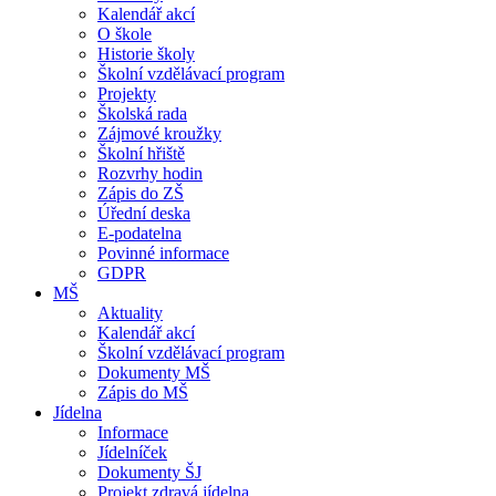
Kalendář akcí
O škole
Historie školy
Školní vzdělávací program
Projekty
Školská rada
Zájmové kroužky
Školní hřiště
Rozvrhy hodin
Zápis do ZŠ
Úřední deska
E-podatelna
Povinné informace
GDPR
MŠ
Aktuality
Kalendář akcí
Školní vzdělávací program
Dokumenty MŠ
Zápis do MŠ
Jídelna
Informace
Jídelníček
Dokumenty ŠJ
Projekt zdravá jídelna