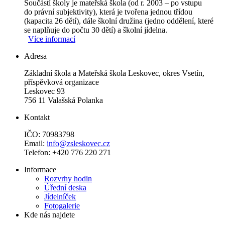
Součástí školy je mateřská škola (od r. 2003 – po vstupu
do právní subjektivity), která je tvořena jednou třídou
(kapacita 26 dětí), dále školní družina (jedno oddělení, které
se naplňuje do počtu 30 dětí) a školní jídelna.
Více informací
Adresa
Základní škola a Mateřská škola Leskovec, okres Vsetín,
příspěvková organizace
Leskovec 93
756 11 Valašská Polanka
Kontakt
IČO: 70983798
Email:
info@zsleskovec.cz
Telefon: +420 776 220 271
Informace
Rozvrhy hodin
Úřední deska
Jídelníček
Fotogalerie
Kde nás najdete