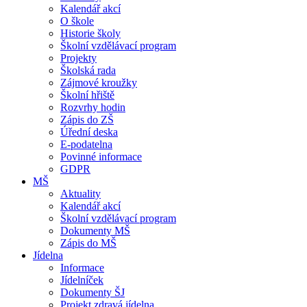
Kalendář akcí
O škole
Historie školy
Školní vzdělávací program
Projekty
Školská rada
Zájmové kroužky
Školní hřiště
Rozvrhy hodin
Zápis do ZŠ
Úřední deska
E-podatelna
Povinné informace
GDPR
MŠ
Aktuality
Kalendář akcí
Školní vzdělávací program
Dokumenty MŠ
Zápis do MŠ
Jídelna
Informace
Jídelníček
Dokumenty ŠJ
Projekt zdravá jídelna