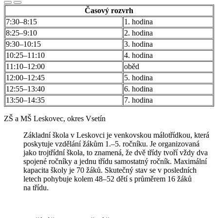
Časový rozvrh
7:30–8:15
1. hodina
8:25–9:10
2. hodina
9:30–10:15
3. hodina
10:25–11:10
4. hodina
11:10–12:00
oběd
12:00–12:45
5. hodina
12:55–13:40
6. hodina
13:50–14:35
7. hodina
ZŠ a MŠ Leskovec, okres Vsetín
Základní škola v Leskovci je venkovskou málotřídkou, která
poskytuje vzdělání žákům 1.–5. ročníku. Je organizovaná
jako trojtřídní škola, to znamená, že dvě třídy tvoří vždy dva
spojené ročníky a jednu třídu samostatný ročník. Maximální
kapacita školy je 70 žáků. Skutečný stav se v posledních
letech pohybuje kolem 48–52 dětí s průměrem 16 žáků
na třídu.