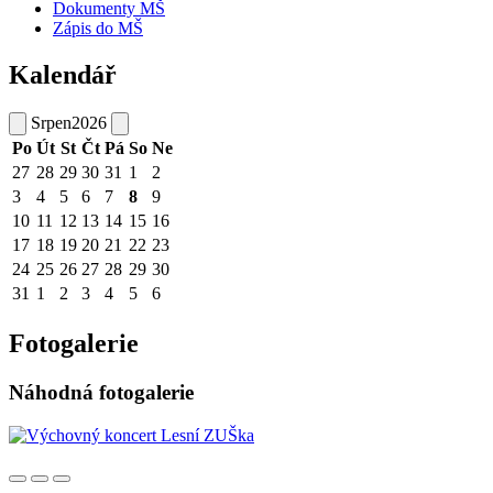
Dokumenty MŠ
Zápis do MŠ
Kalendář
Srpen
2026
Po
Út
St
Čt
Pá
So
Ne
27
28
29
30
31
1
2
3
4
5
6
7
8
9
10
11
12
13
14
15
16
17
18
19
20
21
22
23
24
25
26
27
28
29
30
31
1
2
3
4
5
6
Fotogalerie
Náhodná fotogalerie