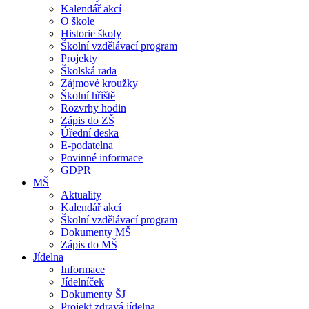
Kalendář akcí
O škole
Historie školy
Školní vzdělávací program
Projekty
Školská rada
Zájmové kroužky
Školní hřiště
Rozvrhy hodin
Zápis do ZŠ
Úřední deska
E-podatelna
Povinné informace
GDPR
MŠ
Aktuality
Kalendář akcí
Školní vzdělávací program
Dokumenty MŠ
Zápis do MŠ
Jídelna
Informace
Jídelníček
Dokumenty ŠJ
Projekt zdravá jídelna