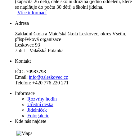
(kapacita 26 dětí), dále školní družina (jedno oddělení, které
se naplňuje do počtu 30 dětí) a školní jídelna.
Více informací
Adresa
Základní škola a Mateřská škola Leskovec, okres Vsetín,
příspěvková organizace
Leskovec 93
756 11 Valašská Polanka
Kontakt
IČO: 70983798
Email:
info@zsleskovec.cz
Telefon: +420 776 220 271
Informace
Rozvrhy hodin
Úřední deska
Jídelníček
Fotogalerie
Kde nás najdete