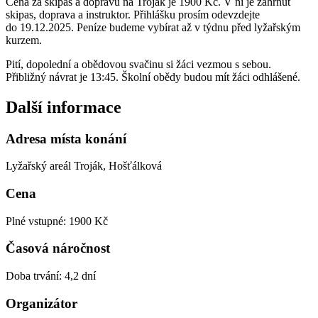
Cena za skipas a dopravu na Troják je 1900 Kč. V ní je zahrnut
skipas, doprava a instruktor. Přihlášku prosím odevzdejte
do 19.12.2025. Peníze budeme vybírat až v týdnu před lyžařským
kurzem.
Pití, dopolední a obědovou svačinu si žáci vezmou s sebou.
Přibližný návrat je 13:45. Školní obědy budou mít žáci odhlášené.
Další informace
Adresa místa konání
Lyžařský areál Troják, Hošťálková
Cena
Plné vstupné: 1900 Kč
Časová náročnost
Doba trvání: 4,2 dní
Organizátor