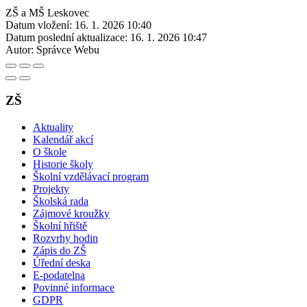
ZŠ a MŠ Leskovec
Datum vložení:
16. 1. 2026 10:40
Datum poslední aktualizace:
16. 1. 2026 10:47
Autor:
Správce Webu
ZŠ
Aktuality
Kalendář akcí
O škole
Historie školy
Školní vzdělávací program
Projekty
Školská rada
Zájmové kroužky
Školní hřiště
Rozvrhy hodin
Zápis do ZŠ
Úřední deska
E-podatelna
Povinné informace
GDPR