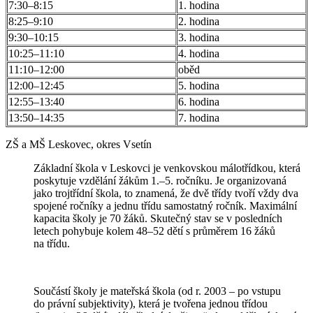
7:30–8:15
1. hodina
8:25–9:10
2. hodina
9:30–10:15
3. hodina
10:25–11:10
4. hodina
11:10–12:00
oběd
12:00–12:45
5. hodina
12:55–13:40
6. hodina
13:50–14:35
7. hodina
ZŠ a MŠ Leskovec, okres Vsetín
Základní škola v Leskovci je venkovskou málotřídkou, která
poskytuje vzdělání žákům 1.–5. ročníku. Je organizovaná
jako trojtřídní škola, to znamená, že dvě třídy tvoří vždy dva
spojené ročníky a jednu třídu samostatný ročník. Maximální
kapacita školy je 70 žáků. Skutečný stav se v posledních
letech pohybuje kolem 48–52 dětí s průměrem 16 žáků
na třídu.
Součástí školy je mateřská škola (od r. 2003 – po vstupu
do právní subjektivity), která je tvořena jednou třídou