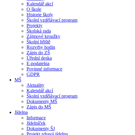
Kalendář akcí
O škole
Historie školy
Školní vzdělávací program
Projekty
Školská rada
Zájmové kroužky
Školní hřiště
Rozvrhy hodin
Zápis do ZŠ
Úřední deska
E-podatelna
Povinné informace
GDPR
MŠ
Aktuality
Kalendář akcí
Školní vzdělávací program
Dokumenty MŠ
Zápis do MŠ
Jídelna
Informace
Jídelníček
Dokumenty ŠJ
Projekt zdravá jídelna