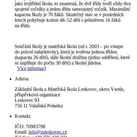
jako trojtřídní škola, to znamená, že dvě třídy tvoří vždy dva
spojené ročníky a jednu třídu samostatný ročník. Maximální
kapacita školy je 70 žáků. Skutečný stav se v posledních
letech pohybuje kolem 48–52 dětí s průměrem 16 žáků
na třídu.
Součástí školy je mateřská škola (od r. 2003 – po vstupu
do právní subjektivity), která je tvořena jednou třídou
(kapacita 26 dětí), dále školní družina (jedno oddělení, které
se naplňuje do počtu 30 dětí) a školní jídelna.
Více informací
Adresa
Základní škola a Mateřská škola Leskovec, okres Vsetín,
příspěvková organizace
Leskovec 93
756 11 Valašská Polanka
Kontakt
IČO: 70983798
Email:
info@zsleskovec.cz