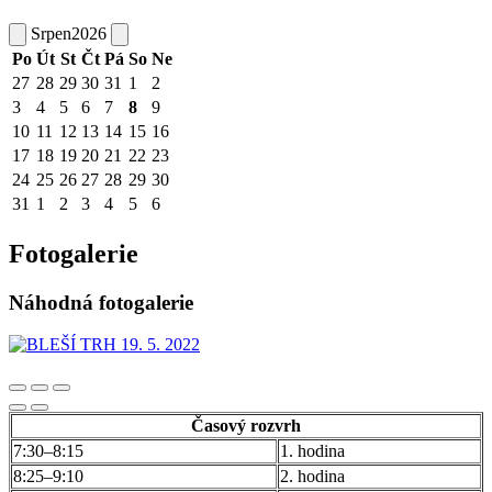
Srpen
2026
Po
Út
St
Čt
Pá
So
Ne
27
28
29
30
31
1
2
3
4
5
6
7
8
9
10
11
12
13
14
15
16
17
18
19
20
21
22
23
24
25
26
27
28
29
30
31
1
2
3
4
5
6
Fotogalerie
Náhodná fotogalerie
Časový rozvrh
7:30–8:15
1. hodina
8:25–9:10
2. hodina