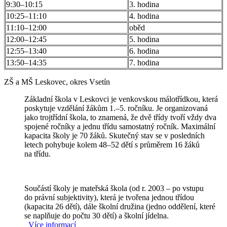
9:30–10:15
3. hodina
10:25–11:10
4. hodina
11:10–12:00
oběd
12:00–12:45
5. hodina
12:55–13:40
6. hodina
13:50–14:35
7. hodina
ZŠ a MŠ Leskovec, okres Vsetín
Základní škola v Leskovci je venkovskou málotřídkou, která
poskytuje vzdělání žákům 1.–5. ročníku. Je organizovaná
jako trojtřídní škola, to znamená, že dvě třídy tvoří vždy dva
spojené ročníky a jednu třídu samostatný ročník. Maximální
kapacita školy je 70 žáků. Skutečný stav se v posledních
letech pohybuje kolem 48–52 dětí s průměrem 16 žáků
na třídu.
Součástí školy je mateřská škola (od r. 2003 – po vstupu
do právní subjektivity), která je tvořena jednou třídou
(kapacita 26 dětí), dále školní družina (jedno oddělení, které
se naplňuje do počtu 30 dětí) a školní jídelna.
Více informací