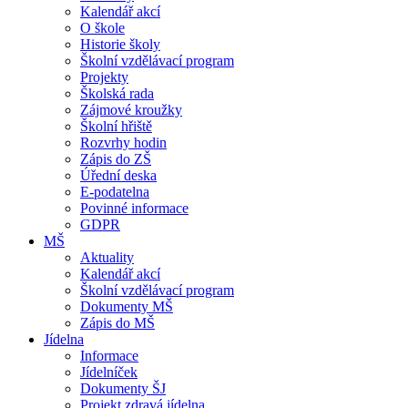
Kalendář akcí
O škole
Historie školy
Školní vzdělávací program
Projekty
Školská rada
Zájmové kroužky
Školní hřiště
Rozvrhy hodin
Zápis do ZŠ
Úřední deska
E-podatelna
Povinné informace
GDPR
MŠ
Aktuality
Kalendář akcí
Školní vzdělávací program
Dokumenty MŠ
Zápis do MŠ
Jídelna
Informace
Jídelníček
Dokumenty ŠJ
Projekt zdravá jídelna